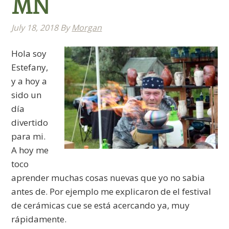
MN
July 18, 2018
By
Morgan
Hola soy
Estefany,
y a hoy a
sido un
día
divertido
para mi.
A hoy me
toco
aprender muchas cosas nuevas que yo no sabia
antes de. Por ejemplo me explicaron de el festival
de cerámicas cue se está acercando ya, muy
rápidamente.