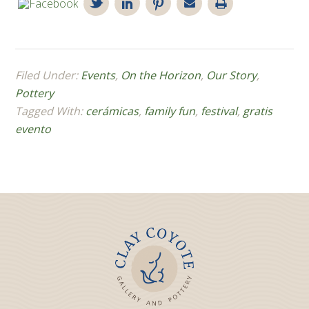
Filed Under:
Events
,
On the Horizon
,
Our Story
,
Pottery
Tagged With:
cerámicas
,
family fun
,
festival
,
gratis
evento